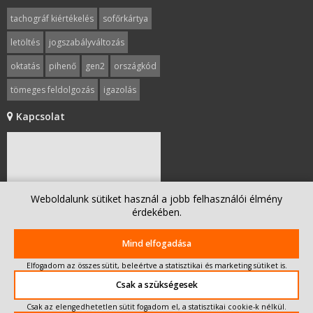
tachográf kiértékelés
sofőrkártya
letöltés
jogszabályváltozás
oktatás
pihenő
gen2
országkód
tömeges feldolgozás
igazolás
mobilitás1
gépjárművezetők
Kapcsolat
német minimálbér
bírság
tevékenységigazoló
munkaidő
Weboldalunk sütiket használ a jobb felhasználói élmény
érdekében.
Mind elfogadása
Elfogadom az összes sütit, beleértve a statisztikai és marketing sütiket is.
Csak a szükségesek
Írjon nekünk!
Csak az elengedhetetlen sütit fogadom el, a statisztikai cookie-k nélkül.