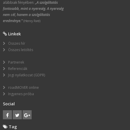
alábbiak fényében:
„A szolgáltatás
fontosabb, mint a nyereség. A nyereség
nem cél, hanem a szolgáltatás
eredménye.”
(Henry Ford)
Linkek
Összes hír
Összes letöltés
Partnerek
Referenciák
Jogi nyilatkozat (GDPR)
roadMOVER online
Ingyenes próba
Social
Tag