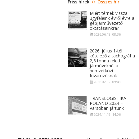
Friss hírek
Összes hír
Miért térnek vissza
ügyfeleink évről évre a
gépjárművezetői
oktatásainkra?
2026.06.18. 08:36
2026. július 1-től
kötelező a tachográf a
2,5 tonna feletti
járműveknél a
nemzetközi
fuvarozóknak
2026.02.12. 09:43
TRANSLOGISTIKA
POLAND 2024 –
Varsóban jártunk
2024.11.19. 14:06