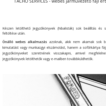
TACHO SERVICES - webes járművezető fájl ért
Készen letölthető Jegyzőkönyvek (hibalisták) sok beállítás és s
feltöltése után.
Önálló webes alkalmazás
azoknak, akik nem akarnak sok beáll
kimutatást vagy munkaügyi elszámolást, hanem a sofőrkártya fájl
Jegyzőkönyveket szeretnének visszakapni, amivel megfeleln
Jegyzőkönyvek letölthetők vagy e-mailben továbbküldhetők.