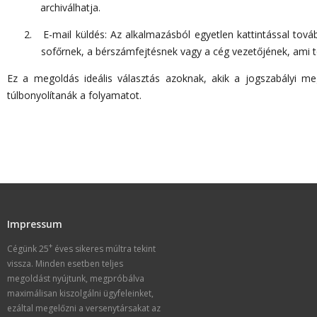
archiválhatja.
2.
E-mail küldés: Az alkalmazásból egyetlen kattintással tov
sofőrnek, a bérszámfejtésnek vagy a cég vezetőjének, ami 
Ez a megoldás ideális választás azoknak, akik a jogszabályi meg
túlbonyolítanák a folyamatot.
Impressum
+
Cégünk 25
éves sikeres múltra tekint
vissza. Minden esetben teljes
megoldást nyújtunk, megpróbálva
maximálisan kiszolgálni ügyfeleinket,
ezáltal megelőzni a versenytársakat az