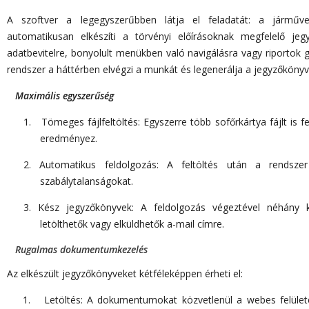
A szoftver a legegyszerűbben látja el feladatát: a járművez
automatikusan elkészíti a törvényi előírásoknak megfelelő je
adatbevitelre, bonyolult menükben való navigálásra vagy riportok ge
rendszer a háttérben elvégzi a munkát és legenerálja a jegyzőkönyv
Maximális egyszerűség
1.
Tömeges fájlfeltöltés: Egyszerre több sofőrkártya fájlt is f
eredményez.
2.
Automatikus feldolgozás: A feltöltés után a rendsze
szabálytalanságokat.
3.
Kész jegyzőkönyvek: A feldolgozás végeztével néhány 
letölthetők vagy elküldhetők a-mail címre.
Rugalmas dokumentumkezelés
Az elkészült jegyzőkönyveket kétféleképpen érheti el:
1.
Letöltés: A dokumentumokat közvetlenül a webes felülete