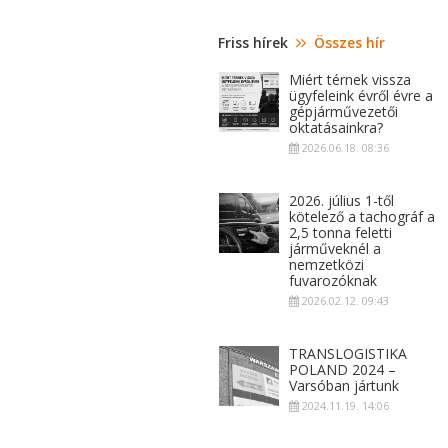
Friss hírek
Összes hír
Miért térnek vissza
ügyfeleink évről évre a
gépjárművezetői
oktatásainkra?
2026.06.18. 08:36
2026. július 1-től
kötelező a tachográf a
2,5 tonna feletti
járműveknél a
nemzetközi
fuvarozóknak
2026.02.12. 09:43
TRANSLOGISTIKA
POLAND 2024 –
Varsóban jártunk
2024.11.19. 14:06