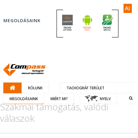
MEGOLDÁSAINK
RÓLUNK
TACHOGRÁF TERÜLET
MEGOLDÁSAINK
MIÉRT MI?
NYELV
Szakmai támogatás, valódi
válaszok