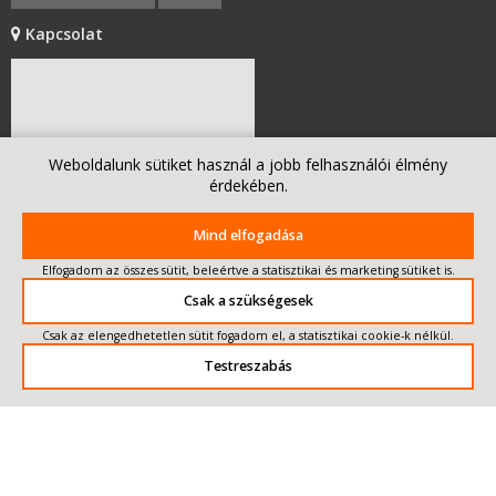
mobilitás1
gépjárművezetők
Kapcsolat
német minimálbér
bírság
tevékenységigazoló
munkaidő
Weboldalunk sütiket használ a jobb felhasználói élmény
érdekében.
Mind elfogadása
Elfogadom az összes sütit, beleértve a statisztikai és marketing sütiket is.
Csak a szükségesek
Írjon nekünk!
Csak az elengedhetetlen sütit fogadom el, a statisztikai cookie-k nélkül.
Testreszabás
© 2016-2025 Minden jog fenntartva.
Compass