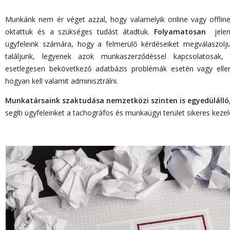
Munkánk nem ér véget azzal, hogy valamelyik online vagy offline k
oktattuk és a szükséges tudást átadtuk.
Folyamatosan
jel
ügyfeleink számára, hogy a felmerülő kérdéseiket megválaszolj
találjunk, legyenek azok munkaszerződéssel kapcsolatosak,
esetlegesen bekövetkező adatbázis problémák esetén vagy elle
hogyan kell valamit adminisztrálni.
Munkatársaink szaktudása nemzetközi szinten is egyedülálló
segíti ügyfeleinket a tachográfos és munkaügyi terület sikeres keze