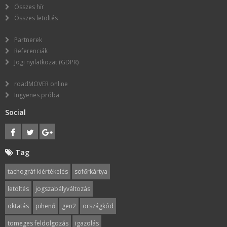
Összes hír
Összes letöltés
Partnerek
Referenciák
Jogi nyilatkozat (GDPR)
roadMOVER online
Ingyenes próba
Social
Tag
tachográf kiértékelés
sofőrkártya
letöltés
jogszabályváltozás
oktatás
pihenő
gen2
országkód
tömeges feldolgozás
igazolás