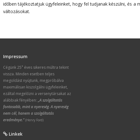
időben tájékoztatjuk ügyfeleinket, hogy fel tudjanak készülni, és a 
változásokat.
Impressum
+
Cégünk 25
éves sikeres múltra tekint
vissza. Minden esetben teljes
megoldást nyújtunk, megpróbálva
maximálisan kiszolgálni ügyfeleinket,
ezáltal megelőzni a versenytársakat az
alábbiak fényében:
„A szolgáltatás
fontosabb, mint a nyereség. A nyereség
nem cél, hanem a szolgáltatás
eredménye.”
(Henry Ford)
Linkek