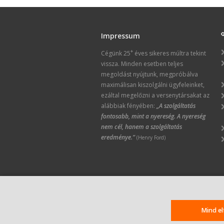
Impressum
+
Cégünk 25
éves sikeres múltra tekint
vissza. Minden esetben teljes
megoldást nyújtunk, megpróbálva
maximálisan kiszolgálni ügyfeleinket,
ezáltal megelőzni a versenytársakat az
alábbiak fényében:
„A szolgáltatás
fontosabb, mint a nyereség. A nyereség
nem cél, hanem a szolgáltatás
eredménye.”
(Henry Ford)
Mind e
© 2016-2025 Minden jog fennta
Compass