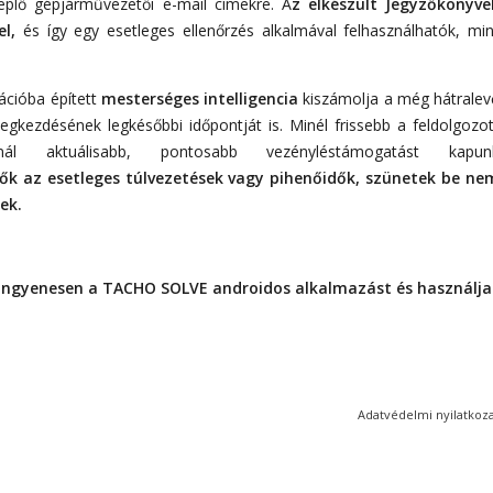
eplő gépjárművezetői e-mail címekre. A
z elkészült Jegyzőkönyve
el,
és így egy esetleges ellenőrzés alkalmával felhasználhatók, min
kációba épített
mesterséges intelligencia
kiszámolja a még hátralev
egkezdésének legkésőbbi időpontját is. Minél frissebb a feldolgozot
nnál aktuálisabb, pontosabb vezényléstámogatást kapun
ők az esetleges túlvezetések vagy pihenőidők, szünetek be ne
ek.
l ingyenesen a TACHO SOLVE androidos alkalmazást és használja
Adatvédelmi nyilatkoz