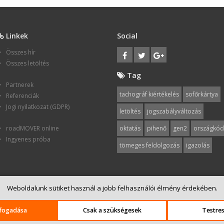
Linkek
Social
Összes hír
Összes letöltés
Tag
Partnerek
tachográf kiértékelés
sofőrkártya
Referenciák
Jogi nyilatkozat (GDPR)
letöltés
jogszabályváltozás
roadMOVER online
oktatás
pihenő
gen2
országkód
Ingyenes próba
tömeges feldolgozás
igazolás
mobilitás1
gépjárművezetők
német minimálbér
bírság
Weboldalunk sütiket használ a jobb felhasználói élmény érdekében.
tevékenységigazoló
munkaidő
lfogadása
Csak a szükségesek
Testre
rtva.