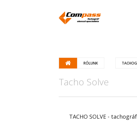
RÓLUNK
TACHOG
Tacho Solve
TACHO SOLVE - tachográfo