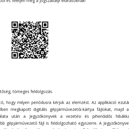
ól és feleljen meg a jogszabályi előírásoknak!
hetőség, tömeges feldolgozás.
ató, hogy milyen periódusra kérjük az elemzést. Az applikáció ezutá
lben megkapott digitális gépjárművezetői-kártya fájlokat, majd a
nálata után a Jegyzőkönyvek a vezetési és pihenőidős hibákka
bb gépjárművezető fájl is feldolgozható egyszerre. A Jegyzőkönyve