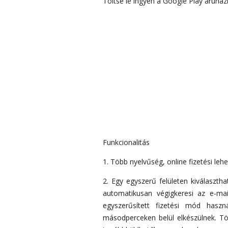
Töltse le ingyen a Google Play áruházb
Funkcionalitás
1. Több nyelvűség, online fizetési le
2. Egy egyszerű felületen kiválaszth
automatikusan végigkeresi az e-mai
egyszerűsített fizetési mód hasz
másodperceken belül elkészülnek. Tö