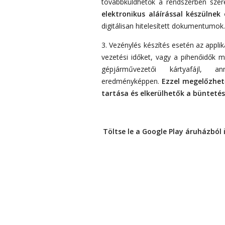
továbbküldhetők a rendszerben szer
elektronikus aláírással készülnek 
digitálisan hitelesített dokumentumok.
3. Vezénylés készítés esetén az appli
vezetési időket, vagy a pihenőidők m
gépjárművezetői kártyafájl, a
eredményképpen.
Ezzel megelőzhet
tartása és elkerülhetők a büntetés
Töltse le a Google Play áruházbó