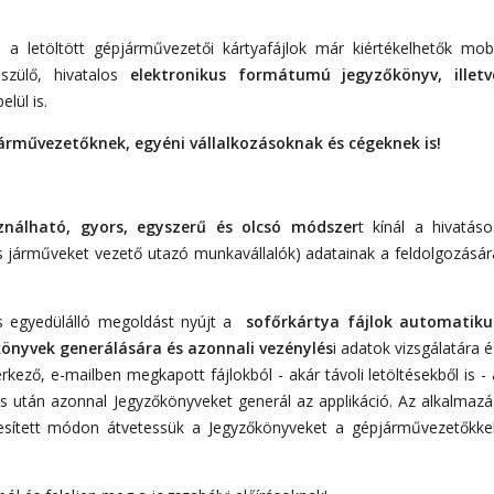
l a letöltött gépjárművezetői kártyafájlok már kiértékelhetők mobi
szülő, hivatalos
elektronikus formátumú jegyzőkönyv
, illetv
lül is.
rművezetőknek, egyéni vállalkozásoknak és cégeknek is!
nálható, gyors, egyszerű és olcsó módszer
t kínál a hivatáso
s járműveket vezető utazó munkavállalók) adatainak a feldolgozásár
s egyedülálló megoldást nyújt a
sofőrkártya fájlok automatiku
könyvek generálására és azonnali vezénylés
i adatok vizsgálatára é
rkező, e-mailben megkapott fájlokból - akár távoli letöltésekből is - 
s után azonnal Jegyzőkönyveket generál az applikáció. Az alkalmazá
elesített módon átvetessük a Jegyzőkönyveket a gépjárművezetőkkel