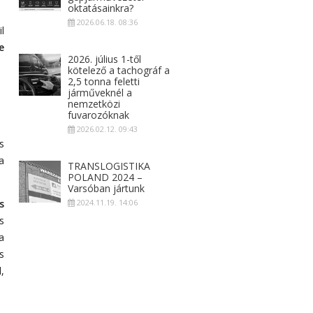
oktatásainkra?
2026.06.18. 08:36
l
e
2026. július 1-től
kötelező a tachográf a
2,5 tonna feletti
járműveknél a
nemzetközi
fuvarozóknak
2026.02.12. 09:43
s
a
TRANSLOGISTIKA
POLAND 2024 –
Varsóban jártunk
s
2024.11.19. 14:06
s
a
s
,