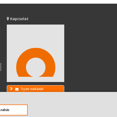
Kapcsolat
Írjon nekünk!
szabás