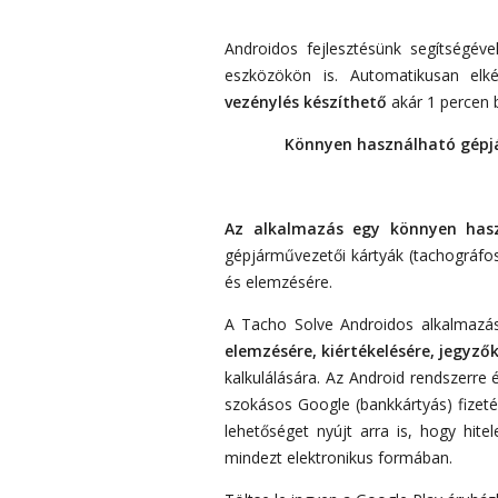
Androidos fejlesztésünk segítségéve
eszközökön is. Automatikusan elké
vezénylés készíthető
akár 1 percen be
Könnyen használható gépjá
Az alkalmazás egy könnyen hasz
gépjárművezetői kártyák (tachográfo
és elemzésére.
A Tacho Solve Androidos alkalmazá
elemzésére, kiértékelésére, jegyző
kalkulálására. Az Android rendszerre é
szokásos Google (bankkártyás) fizeté
lehetőséget nyújt arra is, hogy hit
mindezt elektronikus formában.